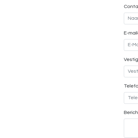
Conta
E-mai
Vesti
Telef
Berich