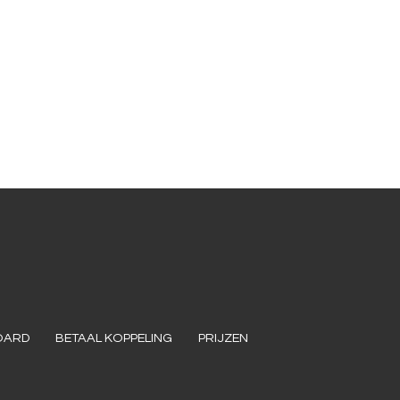
OARD
BETAAL KOPPELING
PRIJZEN