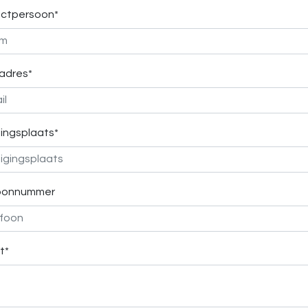
ctpersoon*
ladres*
gingsplaats*
oonnummer
t*